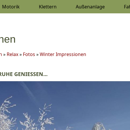
Motorik
Klettern
Außenanlage
Fa
onen
n
»
Relax
»
Fotos
»
Winter Impressionen
UHE GENIESSEN...