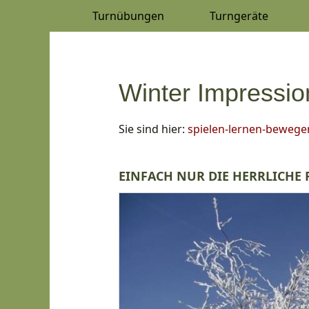
Turnübungen
Turngeräte
Winter Impressi
Sie sind hier:
spielen-lernen-bewege
EINFACH NUR DIE HERRLICHE R