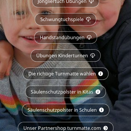
Jongliertuch Übungen
Schwungtuchspiele
Handstandübungen
Übungen Kinderturnen
Die richtige Turnmatte wählen
Säulenschutzpolster in Kitas
Säulenschutzpolster in Schulen
Unser Partnershop turnmatte.com